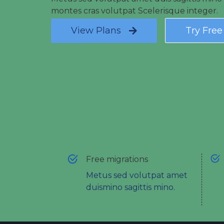
montes cras volutpat Scelerisque integer.
View Plans
Try Fre
Free migrations
Metus sed volutpat amet
duismino sagittis mino.