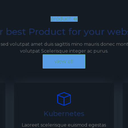
product
 best Product for your web
sed volutpat amet duis sagittis mino mauris donec mont
volutpat Scelerisque integer ac purus.
view all
Kubernetes
Laoreet scelerisque euismod egestas