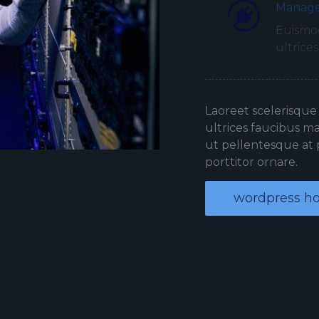
Manage
Euismod
ultrices
Laoreet scelerisque
ultrices faucibus ma
ut pellentesque at 
porttitor ornare.
wordpress ho