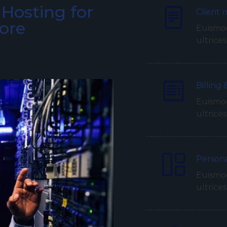
Hosting for
Client
ore
Euismod
ultrices
Billing 
Euismod
ultrices
Person
Euismod
ultrices