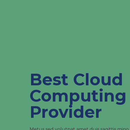
Best Cloud
Computing
Provider
Metus sed volutpat amet duis sagittis min