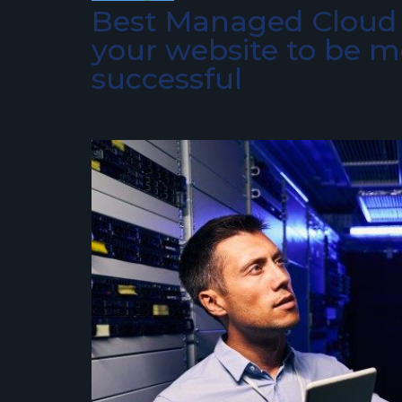
Best Managed Cloud 
your website to be m
successful