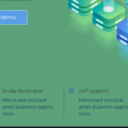
e demo
14-day demo sites
24/7 support
Metus sed volutpat
Metus sed volutpat
amet duismino sagittis
amet duismino sagitti
mino.
mino.