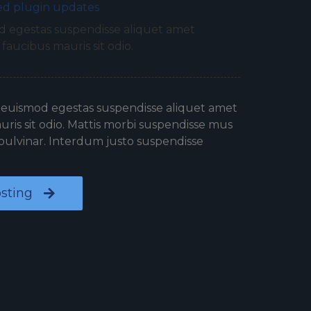
d plugin updates
 egestas suspendisse aliquet amet
 faucibus mauris sit odio.
 euismod egestas suspendisse aliquet amet
uris sit odio. Mattis morbi suspendisse mus
pulvinar. Interdum justo suspendisse
sting